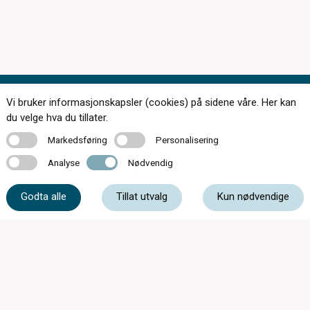
Vi bruker informasjonskapsler (cookies) på sidene våre. Her kan
Kontakt oss
du velge hva du tillater.
Markedsføring
Personalisering
Markedsføring
Personalisering
Analyse
Nødvendig
Analyse
Nødvendig
63 87 20 20
Godta alle
Tillat utvalg
Kun nødvendige