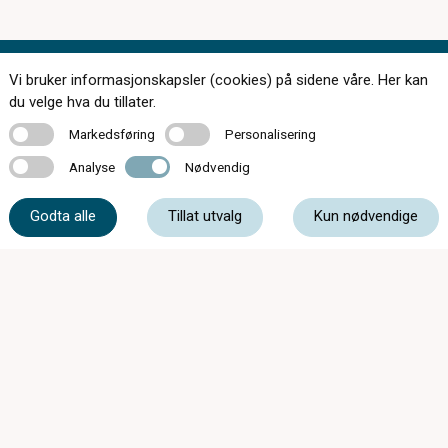
Vi bruker informasjonskapsler (cookies) på sidene våre. Her kan
Kontakt oss
du velge hva du tillater.
Markedsføring
Personalisering
Markedsføring
Personalisering
Analyse
Nødvendig
Analyse
Nødvendig
63 87 20 20
Godta alle
Tillat utvalg
Kun nødvendige
post@optikk2020.no
Husebyveien 2, 2020 Skedsmokorset