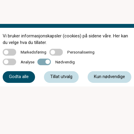
Vi bruker informasjonskapsler (cookies) på sidene våre. Her kan
Kontakt oss
du velge hva du tillater.
Markedsføring
Personalisering
Markedsføring
Personalisering
Analyse
Nødvendig
Analyse
Nødvendig
63 87 20 20
Godta alle
Tillat utvalg
Kun nødvendige
post@optikk2020.no