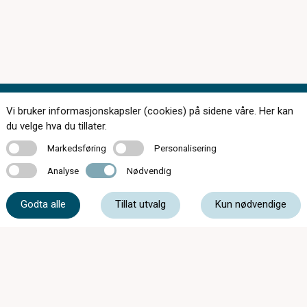
Vi bruker informasjonskapsler (cookies) på sidene våre. Her kan
Kontakt oss
du velge hva du tillater.
Markedsføring
Personalisering
Markedsføring
Personalisering
Analyse
Nødvendig
Analyse
Nødvendig
63 87 20 20
Godta alle
Tillat utvalg
Kun nødvendige