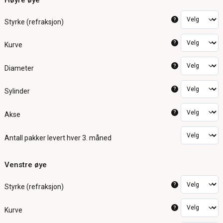
Høyre øye
?
Styrke (refraksjon)
?
Kurve
?
Diameter
?
Sylinder
?
Akse
Antall pakker
levert hver 3. måned
Venstre øye
?
Styrke (refraksjon)
?
Kurve