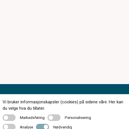
Kontakt oss
Vi bruker informasjonskapsler (cookies) på sidene våre. Her kan
du velge hva du tillater.
Markedsføring
Personalisering
Markedsføring
Personalisering
Analyse
Nødvendig
63 87 20 20
Analyse
Nødvendig