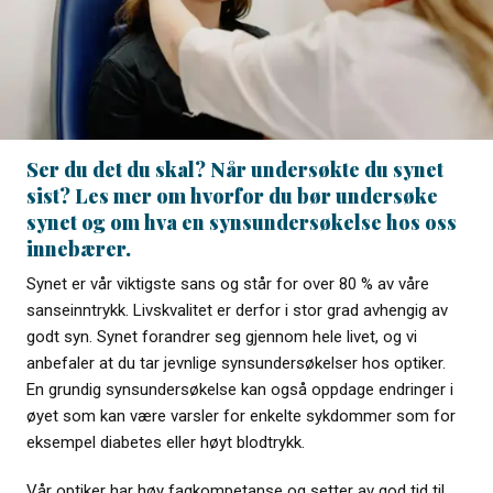
Ser du det du skal? Når undersøkte du synet
sist? Les mer om hvorfor du bør undersøke
synet og om hva en synsundersøkelse hos oss
innebærer.
Synet er vår viktigste sans og står for over 80 % av våre
sanseinntrykk. Livskvalitet er derfor i stor grad avhengig av
godt syn. Synet forandrer seg gjennom hele livet, og vi
anbefaler at du tar jevnlige synsundersøkelser hos optiker.
En grundig synsundersøkelse kan også oppdage endringer i
øyet som kan være varsler for enkelte sykdommer som for
eksempel diabetes eller høyt blodtrykk.
Vår optiker har høy fagkompetanse og setter av god tid til