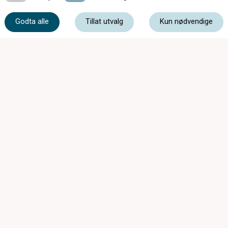
Godta alle
Tillat utvalg
Kun nødvendige
post@optikk2020.no
Husebyveien 2, 2020 Skedsmokorset
ÅPNINGSTIDER:
Mandag - Onsdag
09:00 - 17:00
Torsdag
09:00 - 18:00
Fredag
09:00 - 17:00
Lørdag
Stengt