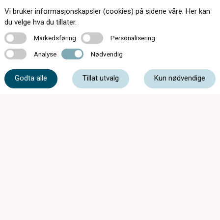
Kontakt oss
Vi bruker informasjonskapsler (cookies) på sidene våre. Her kan
du velge hva du tillater.
Markedsføring
Personalisering
Markedsføring
Personalisering
Analyse
Nødvendig
63 87 20 20
Analyse
Nødvendig
Godta alle
Tillat utvalg
Kun nødvendige
post@optikk2020.no
Husebyveien 2, 2020 Skedsmokorset
ÅPNINGSTIDER:
Mandag - Onsdag
09:00 - 17:00