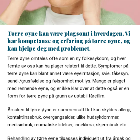
Tørre øyne kan være plagsomt i hverdagen. Vi
har kompetanse og erfaring på tørre øyne, og
kan hjelpe deg med problemet.
Tørre øyne omtales ofte som en ny folkesykdom, og hver
femte av oss kan ha plager relatert til dette. Symptomer på
tørre øyne kan blant annet være øyeirritasjon, svie, tåkesyn,
sand-/grusfølelse og følsomhet mot lys. Mange er plaget
med rennende øyne, og er ikke klar over at dette også er en
form for tørre øyne på grunn av ustabil tårefilm.
Årsaken til tørre øyne er sammensatt.Det kan skyldes allergi,
kontaktlinsebruk, overgangsalder, ulike hudsykdommer,
medisinbruk, reumatiske lidelser, inneklima, skjermbruk etc.
Behandling av tørre øyne tilpasses individuelt ut fra årsak og